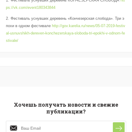
Фестиваль уснувших деревень КОНЧЕЗЕРСКАЯ СЛОБОДА
htt
ps://vk.com/event180343844
Фестиваль уснувших деревень «Кончезерская слобода». Три э
похи в одном фестивале
http://gov.karelia.ru/news/05-07-2019-festiv
al-usnuvshikh-dereven-konchezerskaya-sloboda-tri-epokhi-v-odnom-fe
stivale/
Хочешь получать новости и свежие
публикации?