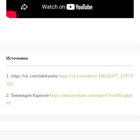
Источники
https://vk.com/wikikarelia
https://vk.com/album-166191477_270775
752
Википедия Карелии
https://www.youtube.com/watch?v=fUBcIg6pr
hY