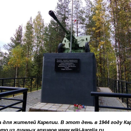
а для жителей Карелии. В этот день в 1944 году К
о из личных архивов www.wiki-karelia.ru