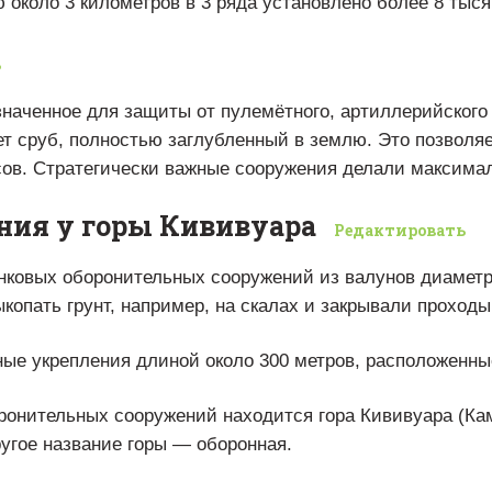
 около 3 километров в 3 ряда установлено более 8 тыся
ь
наченное для защиты от пулемётного, артиллерийского 
т сруб, полностью заглубленный в землю. Это позволяе
сов. Стратегически важные сооружения делали максима
ния у горы Кививуара
Редактировать
нковых оборонительных сооружений из валунов диаметр
копать грунт, например, на скалах и закрывали проходы 
ные укрепления длиной около 300 метров, расположенны
ронительных сооружений находится гора Кививуара (Кам
угое название горы — оборонная.