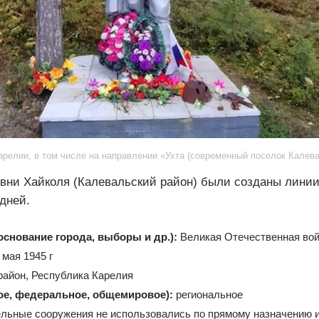
релии, в том числе на направлении «Ухта (современный поселок Калева
ревни Хайколя (Калевальский район) были созданы лини
дней.
основание города, выборы и др.):
Великая Отечественная вой
 мая 1945 г
айон, Республика Карелия
ое, федеральное, общемировое):
региональное
льные сооружения не использовались по прямому назначению и