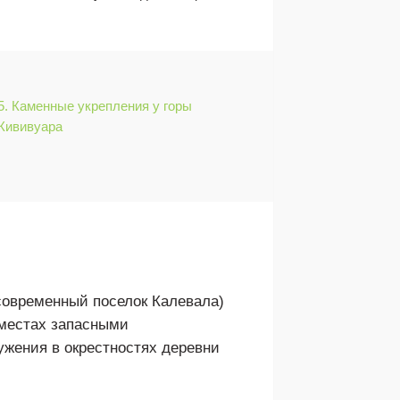
5. Каменные укрепления у горы
Кививуара
современный поселок Калевала)
 местах запасными
жения в окрестностях деревни