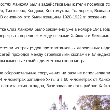
ностях Хайколя были задействованы жители поселков Ух
о, Тихтозеро, Кондоки, Костомукша, Толлореки, Вокнаво
В основном это были женщины 1920-1922 гг. рождения.
ке близ Хайколя было закончено уже в ноябре 1941 года
перекрыть перешеек между озерами Хайколя и Лимсамо 
тояли из трех рядов противотанковых деревянных надо
 сетей проходов между стрелковыми окопами и блинда
ены каменные глыбы диаметром около метра.
ые оборонительные сооружения ни разу не использовали
4 километрах западнее Ухты и в 60 километрах от Хайко
партизанских отрядов, базировавшихся в районе Хайко