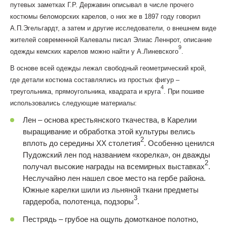
путевых заметках Г.Р. Державин описывал в числе прочего
костюмы беломорских карелов, о них же в 1897 году говорил
А.П.Эгельгардт, а затем и другие исследователи, о внешнем виде
жителей современной Калевалы писал Элиас Леннрот, описание
9
одежды кемских карелов можно найти у А.Линевского
.
В основе всей одежды лежал свободный геометрический крой,
где детали костюма составлялись из простых фигур –
4
треугольника, прямоугольника, квадрата и круга
. При пошиве
использовались следующие материалы:
Лен – основа крестьянского ткачества, в Карелии
выращивание и обработка этой культуры велись
2
вплоть до середины XX столетия
. Особенно ценился
Пудожский лен под названием «корелка», он дважды
2
получал высокие награды на всемирных выставках
.
Неслучайно лен нашел свое место на гербе района.
Южные карелки шили из льняной ткани предметы
3
гардероба, полотенца, подзоры
.
Пестрядь – грубое на ощупь домотканое полотно,