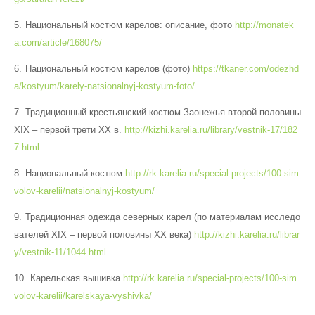
Национальный костюм карелов: описание, фото
http://monatek
a.com/article/168075/
Национальный костюм карелов (фото)
https://tkaner.com/odezhd
a/kostyum/karely-natsionalnyj-kostyum-foto/
Традиционный крестьянский костюм Заонежья второй половины
XIX – первой трети XX в.
http://kizhi.karelia.ru/library/vestnik-17/182
7.html
Национальный костюм
http://rk.karelia.ru/special-projects/100-sim
volov-karelii/natsionalnyj-kostyum/
Традиционная одежда северных карел (по материалам исследо
вателей XIX – первой половины XX века)
http://kizhi.karelia.ru/librar
y/vestnik-11/1044.html
Карельская вышивка
http://rk.karelia.ru/special-projects/100-sim
volov-karelii/karelskaya-vyshivka/