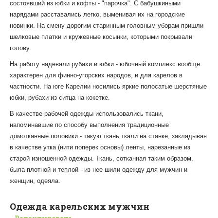
состоявший из юбки и кофты - "парочка". С бабушкиными
нарядами расставались легко, выменивая их на городские
новинки. На смену дорогим старинным головным уборам пришли
шелковые платки и кружевные косынки, которыми покрывали
голову.
На работу надевали рубахи и юбки - юбочный комплекс вообще
характерен для финно-угорских народов, и для карелов в
частности. На юге Карелии носились яркие полосатые шерстяные
юбки, рубахи из ситца на кокетке.
В качестве рабочей одежды использовались ткани,
напоминавшие по способу выполнения традиционные
домотканные половики - такую ткань ткали на станке, закладывая
в качестве утка (нити поперек основы) ленты, нарезанные из
старой изношенной одежды. Ткань, сотканная таким образом,
была плотной и теплой - из нее шили одежду для мужчин и
женщин, одеяла.
Одежда карельских мужчин