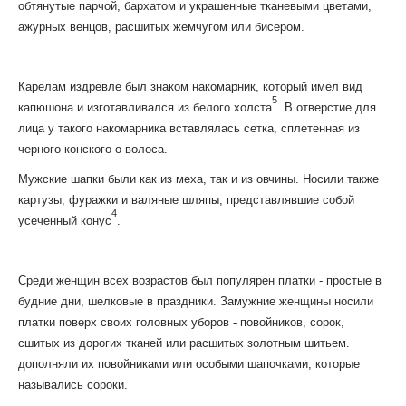
обтянутые парчой, бархатом и украшенные тканевыми цветами,
ажурных венцов, расшитых жемчугом или бисером.
Карелам издревле был знаком накомарник, который имел вид
5
капюшона и изготавливался из белого холста
. В отверстие для
лица у такого накомарника вставлялась сетка, сплетенная из
черного конского о волоса.
Мужские шапки были как из меха, так и из овчины. Носили также
картузы, фуражки и валяные шляпы, представлявшие собой
4
усеченный конус
.
Среди женщин всех возрастов был популярен платки - простые в
будние дни, шелковые в праздники. Замужние женщины носили
платки поверх своих головных уборов - повойников, сорок,
сшитых из дорогих тканей или расшитых золотным шитьем.
дополняли их повойниками или особыми шапочками, которые
назывались сороки.