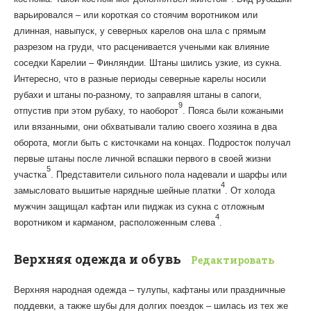
варьировался – или короткая со стоячим воротником или
длинная, навыпуск, у северных карелов она шла с прямым
разрезом на груди, что расценивается учеными как влияние
соседки Карелии – Финляндии. Штаны шились узкие, из сукна.
Интересно, что в разные периоды северные карелы носили
рубахи и штаны по-разному, то заправляя штаны в сапоги,
9
отпустив при этом рубаху, то наоборот
. Пояса были кожаными
или вязанными, они обхватывали талию своего хозяина в два
оборота, могли быть с кисточками на концах. Подросток получал
первые штаны после личной вспашки первого в своей жизни
5
участка
. Представители сильного пола надевали и шарфы или
4
замысловато вышитые нарядные шейные платки
. От холода
мужчин защищал кафтан или пиджак из сукна с отложным
4
воротником и карманом, расположенным слева
.
Верхняя одежда и обувь
Редактировать
Верхняя народная одежда – тулупы, кафтаны или праздничные
поддевки, а также шубы для долгих поездок – шилась из тех же