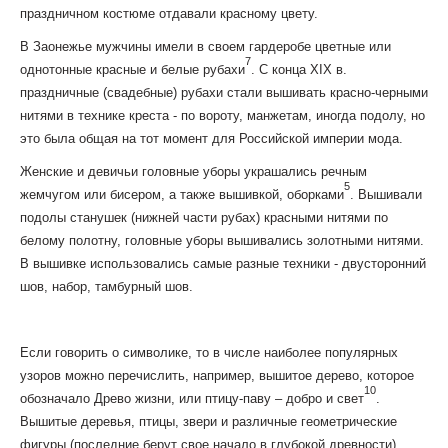
праздничном костюме отдавали красному цвету.
В Заонежье мужчины имели в своем гардеробе цветные или
7
однотонные красные и белые рубахи
. С конца XIX в.
праздничные (свадебные) рубахи стали вышивать красно-черными
нитями в технике креста - по вороту, манжетам, иногда подолу, но
это была общая на тот момент для Российской империи мода.
Женские и девичьи головные уборы украшались речным
5
жемчугом или бисером, а также вышивкой, оборками
. Вышивали
подолы станушек (нижней части рубах) красными нитями по
белому полотну, головные уборы вышивались золотными нитями.
В вышивке использовались самые разные техники - двусторонний
шов, набор, тамбурный шов.
Если говорить о символике, то в числе наиболее популярных
узоров можно перечислить, например, вышитое дерево, которое
10
обозначало Древо жизни, или птицу-паву – добро и свет
.
Вышитые деревья, птицы, звери и различные геометрические
фигуры (последние берут свое начало в глубокой древности)