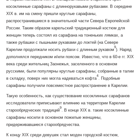
косоклинные сарафаны с длиннорукавыми рубахами. В середине
XIX в. им на смену пришли круглые сарафаны,
распространившиеся в значительной части Севера Европейской
России. Таким образом карельский традиционный костюм для
женщин теперь состоял из сарафана на тоненьких лямках, а
также рубашки с пышными рукавами до локтей (на Севере
9
Карелии продолжали носить рубахи с длинным рукавом
). Наряд
дополнялся передником и/или поясом. Известно, что в 60-е гг. XIX
века среди жительниц Заонежья, заселенного в основном
русскими, были популярны круглые сарафаны, собранные в талии
4
в складку, поверх них могла надеваться кофта
. Подобные
сарафаны получили повсеместное распространение в Карелии.
Такую особенность, как существование косоклинных сарафанов
исследователи приписывают влиянию на территории Карелии
9
старообрядческих традиций
. В конце XIX в. такие косоклинные
сарафаны носили в основном пожилые женщины,
придерживавшиеся старообрядчества.
К концу XIX среди девушек стал моден городской костюм,