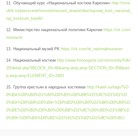
Обучающий курс «Национальный костюм Карелии»
http://minc
ultrk.ru/presscentr/novosti/novosti_otrasli/obuchayuwij_kurs_nacional_
nyj_kostyum_karelii/
Министерство национальной политики Карелии
https://vk.com/
minnazrk
Национальный музей РК
https://vk.com/rk_nationalmuseum
Национальный костюм
http://www.finnougoria.ru/community/folk/
20/detail.php?IBLOCK_ID=46&amp;amp;amp;SECTION_ID=358&am
p;amp;amp;ELEMENT_ID=2483
Группа крестьян в народных костюмах
http://karel.su/tags/%D
0%BA%D0%B0%D1%80%D0%B5%D0%BB%D1%8C%D1%81%D
0%BA%D0%B8%D0%B9+%D0%BD%D0%B0%D1%86%D0%B8%D
0%BE%D0%BD%D0%B0%D0%BB%D1%8C%D0%BD%D1%8B%D
0%B9+%D0%BA%D0%BE%D1%81%D1%82%D1%8E%D0%BC/