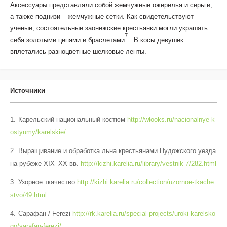
Аксессуары представляли собой жемчужные ожерелья и серьги,
а также поднизи – жемчужные сетки. Как свидетельствуют
ученые, состоятельные заонежские крестьянки могли украшать
7
себя золотыми цепями и браслетами
. В косы девушек
вплетались разноцветные шелковые ленты.
Источники
Карельский национальный костюм
http://wlooks.ru/nacionalnye-k
ostyumy/karelskie/
Выращивание и обработка льна крестьянами Пудожского уезда
на рубеже XIX–ХХ вв.
http://kizhi.karelia.ru/library/vestnik-7/282.html
Узорное ткачество
http://kizhi.karelia.ru/collection/uzornoe-tkache
stvo/49.html
Сарафан / Ferezi
http://rk.karelia.ru/special-projects/uroki-karelsko
go/sarafan-ferezi/