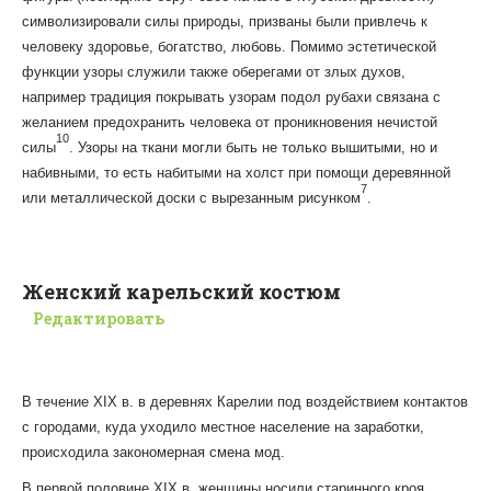
символизировали силы природы, призваны были привлечь к
человеку здоровье, богатство, любовь. Помимо эстетической
функции узоры служили также оберегами от злых духов,
например традиция покрывать узорам подол рубахи связана с
желанием предохранить человека от проникновения нечистой
10
силы
. Узоры на ткани могли быть не только вышитыми, но и
набивными, то есть набитыми на холст при помощи деревянной
7
или металлической доски с вырезанным рисунком
.
Женский карельский костюм
Редактировать
В течение XIX в. в деревнях Карелии под воздействием контактов
с городами, куда уходило местное население на заработки,
происходила закономерная смена мод.
В первой половине XIX в. женщины носили старинного кроя