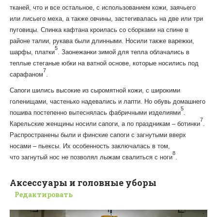
тканей, что и все остальное, с использованием кожи, заячьего
или лисьего меха, а также овчины, застегивалась на две или три
пуговицы. Спинка кафтана кроилась со сборками на спине в
районе талии, рукава были длинными. Носили также варежки,
5
шарфы, платки
. Заонежанки зимой для тепла облачались в
теплые стеганые юбки на ватной основе, которые носились под
7
сарафаном
.
Сапоги шились высокие из сыромятной кожи, с широкими
голенищами, частенько надевались и лапти. Но обувь домашнего
5
пошива постепенно вытеснялась фабричными изделиями
.
7
Карельские женщины носили сапоги, а по праздникам – ботинки
.
Распространены были и финские сапоги с загнутыми вверх
носами – пьексы. Их особенность заключалась в том,
8
что загнутый нос не позволял лыжам свалиться с ноги
.
Аксессуары и головные уборы
Редактировать