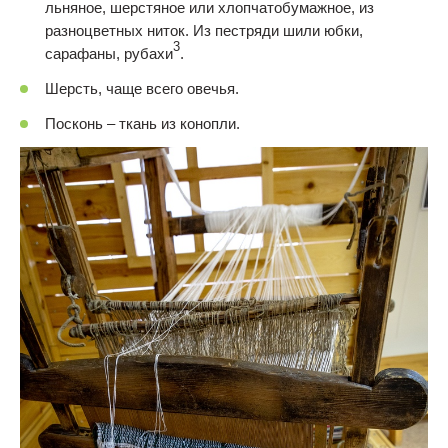
льняное, шерстяное или хлопчатобумажное, из
разноцветных ниток. Из пестряди шили юбки,
3
сарафаны, рубахи
.
Шерсть, чаще всего овечья.
Посконь – ткань из конопли.