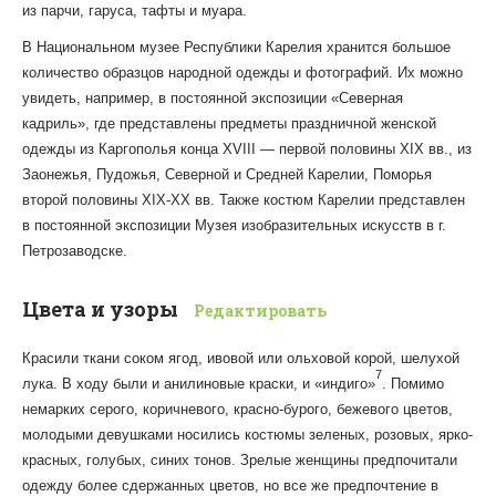
из парчи, гаруса, тафты и муара.
В Национальном музее Республики Карелия хранится большое
количество образцов народной одежды и фотографий. Их можно
увидеть, например, в постоянной экспозиции «Северная
кадриль», где представлены предметы праздничной женской
одежды из Каргополья конца XVIII — первой половины XIX вв., из
Заонежья, Пудожья, Северной и Средней Карелии, Поморья
второй половины XIX-ХХ вв. Также костюм Карелии представлен
в постоянной экспозиции Музея изобразительных искусств в г.
Петрозаводске.
Цвета и узоры
Редактировать
Красили ткани соком ягод, ивовой или ольховой корой, шелухой
7
лука. В ходу были и анилиновые краски, и «индиго»
. Помимо
немарких серого, коричневого, красно-бурого, бежевого цветов,
молодыми девушками носились костюмы зеленых, розовых, ярко-
красных, голубых, синих тонов. Зрелые женщины предпочитали
одежду более сдержанных цветов, но все же предпочтение в