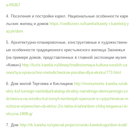
a-ff9367
Поселения и постройки карел. Национальные особенности каре
льских жилищ и домов
https://vedlozero.ru/karelia/karely-i-karelskij-y
azyk/dom
Архитектурно-планировочные, конструктивные и художественн
ые особенности традиционного крестьянского жилища Заонежья
(на примере домов, представленных в главной экспозиции музея
«Кижи»)
http://kizhi.karelia.ru/library/traditsionnaya-kultura-russkih-za
onezhya-spravochno-metodicheskoe-posobie-dlya-eksku/773.html
Дом жилой Тергоева и Кислицина
http://monuments.karelia.ru/ob-
ekty-kul-turnogo-nasledija/katalog-ob-ekty-narodnogo-derevjannogo-zo
dchestva-na-istoriko-kul-turnyh-territorijah-sjamozer-e-i-prjazhinskoe-m
ezhozer-e/perechen-ob-ektov-2/s-lahta-d-lahta/dom-zhiloj-tergoeva-i-ki
slicyna-1908-g/
Дом
http://rk.karelia.ru/special-projects/uroki-karelskogo/dom-kodi/