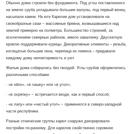
Обычно дома строили без фундамента. Под углы поставленного
на землю сруба укладывали большие валуны, под первый венец
насыпали камни. На юге Карелии дом устанавливали на
своеобразные сваи − массивные бревна, возвышавшиеся над
землей примерно на полметра. Большинство строений, за
исключением северных районов, имело завалинку. Двускатную
кровлю поддерживали курицы. Декоративные элементы – резьба,
косящатые большие окна, черепица из лемеха – придавали
каждому дому неповторимость и уют.
Жилые дома собирались без гвоздей. Углы срубов оформлялись
различными способами:
· «в обло», «в чашку» или «в угол»;
· «в охряпку» − встречается везде, как и первый способ;
· «в лапу» или «чистый угол» − применялся в северо-западной
части республики.
Разные этнические группы карел снаружи декорировали
постройки по-разному
.
Для карелов свойственно скромное