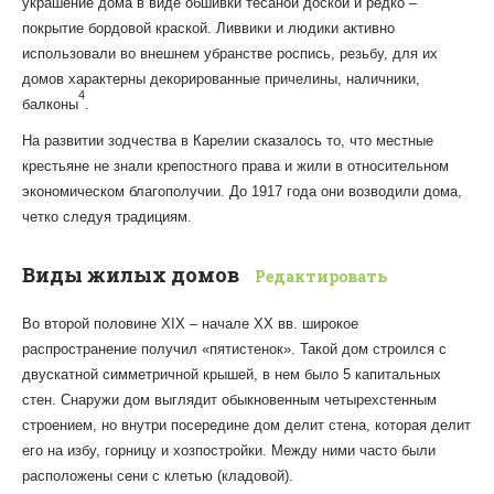
украшение дома в виде обшивки тесаной доской и редко –
покрытие бордовой краской. Ливвики и людики активно
использовали во внешнем убранстве роспись, резьбу, для их
домов характерны декорированные причелины, наличники,
4
балконы
.
На развитии зодчества в Карелии сказалось то, что местные
крестьяне не знали крепостного права и жили в относительном
экономическом благополучии. До 1917 года они возводили дома,
четко следуя традициям.
Виды жилых домов
Редактировать
Во второй половине XIX – начале XX вв. широкое
распространение получил «пятистенок». Такой дом строился с
двускатной симметричной крышей, в нем было 5 капитальных
стен. Снаружи дом выглядит обыкновенным четырехстенным
строением, но внутри посередине дом делит стена, которая делит
его на избу, горницу и хозпостройки. Между ними часто были
расположены сени с клетью (кладовой).