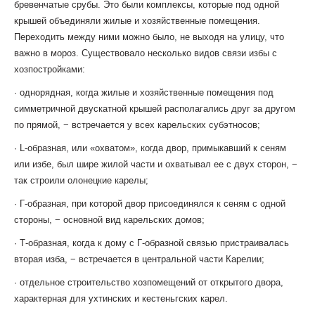
бревенчатые срубы. Это были комплексы, которые под одной
крышей объединяли жилые и хозяйственные помещения.
Переходить между ними можно было, не выходя на улицу, что
важно в мороз. Существовало несколько видов связи избы с
хозпостройками:
· однорядная, когда жилые и хозяйственные помещения под
симметричной двускатной крышей располагались друг за другом
по прямой, − встречается у всех карельских субэтносов;
· L-образная, или «охватом», когда двор, примыкавший к сеням
или избе, был шире жилой части и охватывал ее с двух сторон, −
так строили олонецкие карелы;
· Г-образная, при которой двор присоединялся к сеням с одной
стороны, − основной вид карельских домов;
· Т-образная, когда к дому с Г-образной связью пристраивалась
вторая изба, − встречается в центральной части Карелии;
· отдельное строительство хозпомещений от открытого двора,
характерная для ухтинских и кестеньгских карел.