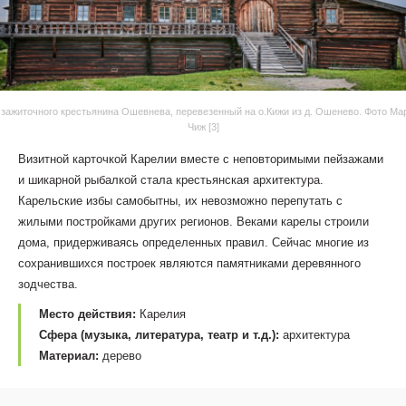
зажиточного крестьянина Ошевнева, перевезенный на о.Кижи из д. Ошенево. Фото М
Чиж [3]
Визитной карточкой Карелии вместе с неповторимыми пейзажами
и шикарной рыбалкой стала крестьянская архитектура.
Карельские избы самобытны, их невозможно перепутать с
жилыми постройками других регионов. Веками карелы строили
дома, придерживаясь определенных правил. Сейчас многие из
сохранившихся построек являются памятниками деревянного
зодчества.
Место действия:
Карелия
Сфера (музыка, литература, театр и т.д.):
архитектура
Материал:
дерево