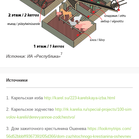
7
Источник: ИА «Республика»
Источники
Карельская изба
http://karel.su/223-karelskaya-izba.html
Карельское зодчество
http://rk.karelia.ru/special-projects/100-sim
volov-karelii/derevyannoe-zodchestvo/
Дом зажиточного крестьянина Ошенева
https://lookmytrips.com/
56d52bbbff9367391f05d366/dom-zazhitochnogo-krestianina-oshevnev