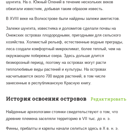
шунгита. На о. Южный Олений в течение нескольких веков
обжигали известняк, добывая таким образом известь.
В XVIII веке на Волкострове были найдены залежи аметистов.
Залежи шунгита, известняка и доломитов сделали почвы на
Онежских островах плодородными, пригодными для сельского
хозяйства. Холмистый рельеф, естественные водные преграды,
леса создали комфортный микроклимат, более теплый, чем на
окружающем побережье озера. Здесь дольше длится
безморозный период, поэтому на островах могут расти
теплолюбивые виды растений и культуры. На островах
насчитывается около 700 видов растений, в том числе
занесенные в республиканскую Красную книгу.
История освоения островов
Редактировать
Найденные археологами стоянки свидетельствуют о том, что
древние племена заселяли территорию в VII тыс. до н. э.
Финны, прибалты и карелы начали селиться здесь в X в. н. э.