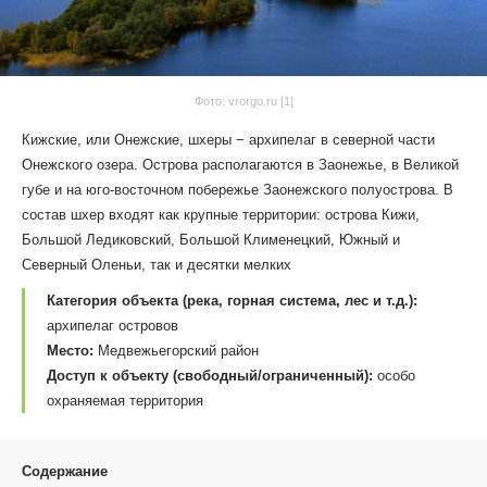
Фото: vrorgo.ru [1]
Кижские, или Онежские, шхеры − архипелаг в северной части
Онежского озера. Острова располагаются в Заонежье, в Великой
губе и на юго-восточном побережье Заонежского полуострова. В
состав шхер входят как крупные территории: острова Кижи,
Большой Ледиковский, Большой Клименецкий, Южный и
Северный Оленьи, так и десятки мелких
Категория объекта (река, горная система, лес и т.д.):
архипелаг островов
Место:
Медвежьегорский район
Доступ к объекту (свободный/ограниченный):
особо
охраняемая территория
Содержание