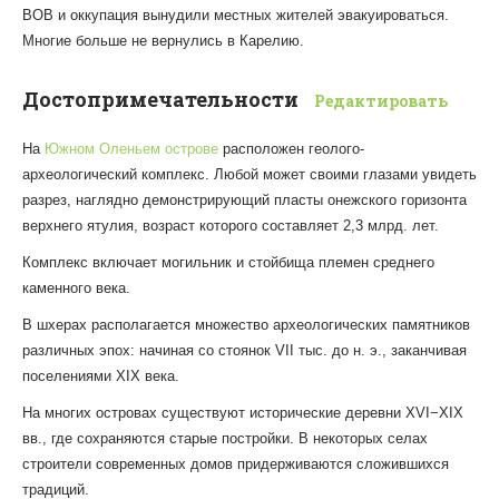
ВОВ и оккупация вынудили местных жителей эвакуироваться.
Многие больше не вернулись в Карелию.
Достопримечательности
Редактировать
На
Южном Оленьем острове
расположен геолого-
археологический комплекс. Любой может своими глазами увидеть
разрез, наглядно демонстрирующий пласты онежского горизонта
верхнего ятулия, возраст которого составляет 2,3 млрд. лет.
Комплекс включает могильник и стойбища племен среднего
каменного века.
В шхерах располагается множество археологических памятников
различных эпох: начиная со стоянок VII тыс. до н. э., заканчивая
поселениями XIX века.
На многих островах существуют исторические деревни XVI−XIX
вв., где сохраняются старые постройки. В некоторых селах
строители современных домов придерживаются сложившихся
традиций.