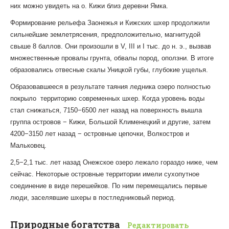
них можно увидеть на о. Кижи близ деревни Ямка.
Формирование рельефа Заонежья и Кижских шхер продолжили
сильнейшие землетрясения, предположительно, магнитудой
свыше 8 баллов. Они произошли в V, III и I тыс. до н. э., вызвав
множественные провалы грунта, обвалы пород, оползни. В итоге
образовались отвесные скалы Уницкой губы, глубокие ущелья.
Образовавшееся в результате таяния ледника озеро полностью
покрыло территорию современных шхер. Когда уровень воды
стал снижаться, 7150−6500 лет назад на поверхность вышла
группа островов − Кижи, Большой Клименецкий и другие, затем
4200−3150 лет назад − островные цепочки, Волкостров и
Мальковец.
2,5−2,1 тыс. лет назад Онежское озеро лежало гораздо ниже, чем
сейчас. Некоторые островные территории имели сухопутное
соединение в виде перешейков. По ним перемещались первые
люди, заселявшие шхеры в постледниковый период.
Природные богатства
Редактировать