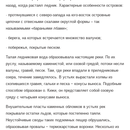
назад, когда растаял ледник. Характерные особенности островов:
· протянувшиеся с северо-запада на юго-восток островные
цепочки с отвесными скалами округлой формы – так
называемыми «бараньими лбами»;
· берега, на которых встречается множество валунов;
· побережья, покрытые песком.
Талая ледниковая вода образовывала настоящие реки. По их
руслу, называемому каменистой, или озовой грядой, потоки несли
валуны, гравий, песок. Там, где реки впадали в приледниковые
озера, течение замедлялось. В устьях вырастали холмы из
скопившихся гравия, гальки и песка − конусы выноса. Подобным
способом образован о. Кижи, он представляет собой озовую
гряду с четырьмя конусами выноса.
Внушительные пласты каменных обломков в устьях рек
покрывали остатки льдов, которые постепенно таяли.
Неустойчивые своды таких подземных пещер обрушались,
образовывая провалы − термокарстовые воронки. Несколько из