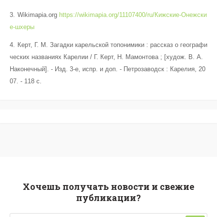
Wikimapia.org
https://wikimapia.org/11107400/ru/Кижские-Онежски
е-шхеры
Керт, Г. М. Загадки карельской топонимики : рассказ о географи
ческих названиях Карелии / Г. Керт, Н. Мамонтова ; [худож. В. А.
Наконечный]. - Изд. 3-е, испр. и доп. - Петрозаводск : Карелия, 20
07. - 118 с.
Хочешь получать новости и свежие
публикации?